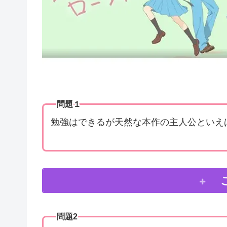
問題１
勉強はできるが天然な本作の主人公といえ
問題2