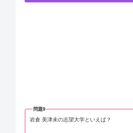
問題9
岩倉 美津未の志望大学といえば？