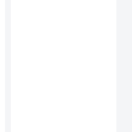
ら難しい検定問題。初級・...