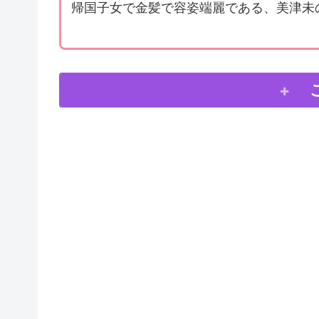
帰国子女で金髪で容姿端麗である、美津未