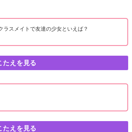
クラスメイトで友達の少女といえば？
こたえを見る
こたえを見る