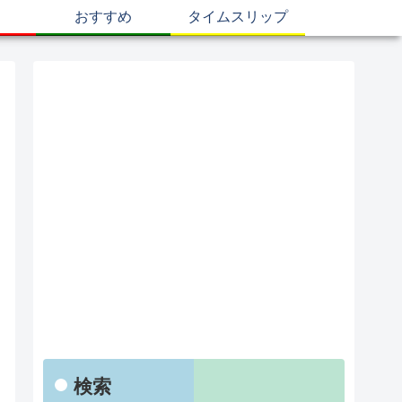
おすすめ
タイムスリップ
検索