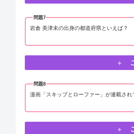
問題7
岩倉 美津未の出身の都道府県といえば？
問題8
漫画「スキップとローファー」が連載され