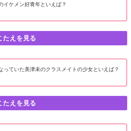
のイケメン好青年といえば？
こたえを見る
なっていた美津未のクラスメイトの少女といえば？
こたえを見る